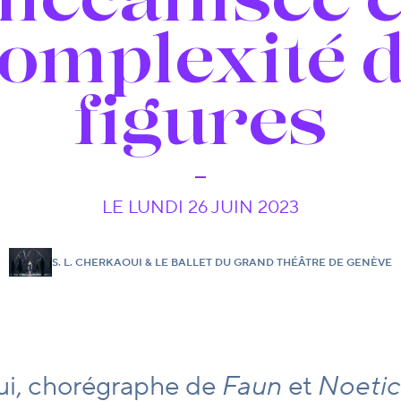
omplexité 
figures
LE LUNDI 26 JUIN 2023
S. L. CHERKAOUI & LE BALLET DU GRAND THÉÂTRE DE GENÈVE
oui, chorégraphe de
Faun
et
Noetic