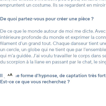
empruntent un costume. Ils se regardent en miroir e
De quoi partez-vous pour créer une pièce ?
De ce que le monde autour de moi me dicte. Ave
intérieure profonde du monde et exprimer la conne
filament d’un grand tout. Chaque danseur tient une 
un cercle, un globe qui ne tient que par l’ensemb
qui m’a guidée. J’ai voulu travailler le corps dans
du scorpion à la liane en passant par le chat, le si
A
Il y a une forme d’hypnose, de captation très fo
A
Est-ce ce que vous recherchez ?
Complètement. J’aime travailler des chorégraphies
mouvement sans qu’on en sorte. Comme si l’on était