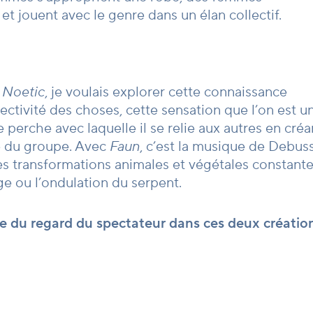
t jouent avec le genre dans un élan collectif.
c
Noetic
, je voulais explorer cette connaissance
ctivité des choses, cette sensation que l’on est u
perche avec laquelle il se relie aux autres en créa
le du groupe. Avec
Faun
, c’est la musique de Debus
 ses transformations animales et végétales constante
nge ou l’ondulation du serpent.
rte du regard du spectateur dans ces deux créatio
 où l’on est happé, absorbé et emporté par le
 en attente d’une fin. Je veux garder le public