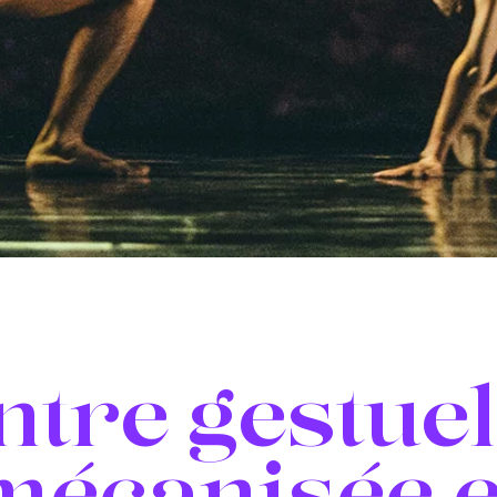
ntre gestuel
mécanisée e