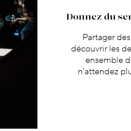
Donnez du sens
Donnez du se
Partager de
découvrir les de
ensemble d
n’attendez pl