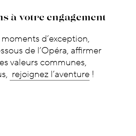
 à votre engagement
ns à votre engagement
s moments d’exception,
ssous de l’Opéra, affirmer
es valeurs communes,
us,
rejoignez l’aventure
!