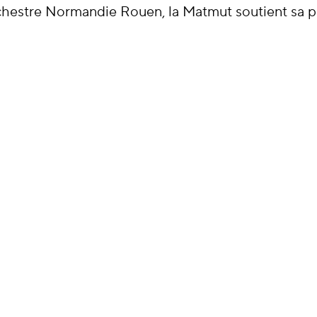
estre Normandie Rouen, la Matmut soutient sa pol
S
BIG BANG FESTIVAL
S
BIG BANG FESTIVAL
chanter ! »