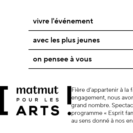
vivre l'événement
avec les plus jeunes
on pensee à vous
Macbeth
Fière d’appartenir à la 
engagement, nous avo
grand nombre. Spectacle
programme « Esprit fa
SAM 03
OCT.
18h00
PARTOUT EN NOR
au sens donné à nos en