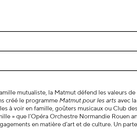
famille mutualiste, la Matmut défend les valeurs de
ns créé le programme
Matmut pour les arts
avec la
s à voir en famille, goûters musicaux ou Club des 
mille » que l’Opéra Orchestre Normandie Rouen a
MANDIE
OPÉRA EN DIRECT
gagements en matière d’art et de culture. Un part