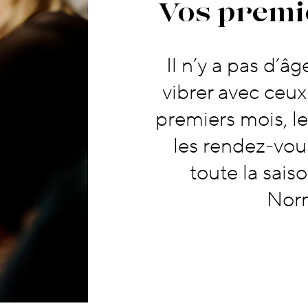
Vos premiers pa
Vos premie
Il n’y a pas d’â
vibrer avec ceux
premiers mois, l
les rendez-vous
toute la sais
Nor