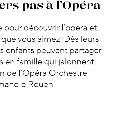
s à l’Opéra
rs pas à l’Opéra
ge pour découvrir l’opéra et
 que vous aimez. Dès leurs
es enfants peuvent partager
 en famille qui jalonnent
on de l’Opéra Orchestre
mandie Rouen.