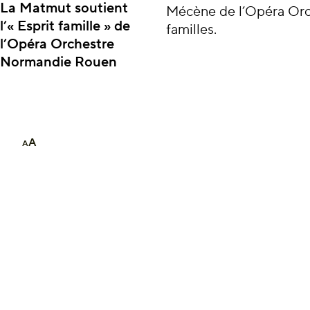
La Matmut soutient
Mécène de l’Opéra Orch
l’« Esprit famille » de
familles.
l’Opéra Orchestre
Normandie Rouen
A
A
SAM 28
NOV.
THÉÂTRE DES ART
DIM 29
NOV.
THÉÂTRE DES ART
EN FAMILLE
« À vous de 
10 OCT. — 11 AVR.
MUSIQUE ET DOUDOU
Une Fille au régiment