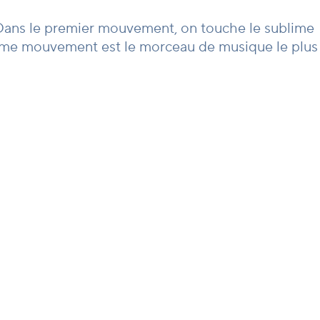
. Dans le premier mouvement, on touche le sublime
ième mouvement est le morceau de musique le plus
 le plus important de cette pièce est qu’on ne peut
éventuels problèmes instrumentaux du violon mais
’une chaleur constante pour permettre à cette
 jouer ! Je l’ai entre les mains depuis l’âge de
re personnalité, que vous apprenez à libérer et
euse. C’est l’un des derniers violons fabriqués par
vers 1850, plein de caractère. Ce sont deux