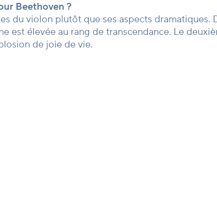
pour Beethoven ?
lées du violon plutôt que ses aspects dramatiques
ine est élevée au rang de transcendance. Le deux
losion de joie de vie.
ivre les lignes orchestrales. Je pense que l’aspect
ression. Beethoven ne semble pas se soucier des 
son doit être imprégné d’une patience sincère et d
ment, je ne me souviens même pas de ma vie avant de
es violons historiques anciens, chacun avec sa prop
lon Francesco Ruggeri et j’en suis totalement amour
t que j’utilise est un Dominique Peccatte fabriqué 
n de chaque interprétation.