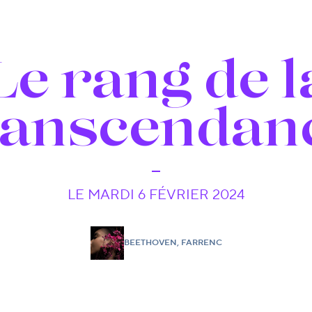
Le rang de l
ranscendan
LE MARDI 6 FÉVRIER 2024
BEETHOVEN, FARRENC