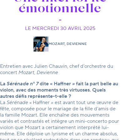
émotionnelle
LE MERCREDI 30 AVRIL 2025
MOZART, DEVIENNE
Entretien avec Julien Chauvin, chef d’orchestre du
concert
Mozart, Devienne
La
Sérénade n° 7
dite «
Haffner
»
fait la part belle au
violon, avec des moments très virtuoses. Quels
autres défis représente-t-elle ?
La
Sérénade
« Haffner
»
est avant tout une œuvre de
fête, composée pour le mariage de la fille d’amis de
la famille Mozart. Elle enchaîne des mouvements
variés et contrastés et intègre un mini-concerto pour
violon que Mozart a certainement interprété lui-
même. Elle déploie un lyrisme et un charme absolus,
tout en se révélant redoutable dans son rondeau, qui