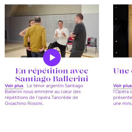
Le Magazine
En répétition avec
Une 
Santiago Ballerini
Voir plus
Le ténor argentin Santiago
Voir plus
Ballerini nous emmène au cœur des
l'Opéra 
répétitions de l'opéra Tancrède de
présente
Gioachino Rossini.
une minu