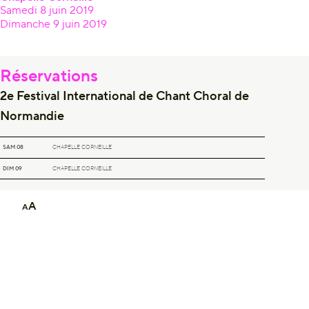
Samedi 8 juin 2019
Dimanche 9 juin 2019
Réservations
2e Festival International de Chant Choral de
Normandie
2E FESTIVAL INTERNATIONAL DE CHANT CHORAL DE NORMANDIE
SAM 08
CHAPELLE CORNEILLE
2E FESTIVAL INTERNATIONAL DE CHANT CHORAL DE NORMANDIE
DIM 09
CHAPELLE CORNEILLE
A
A
Newsletter