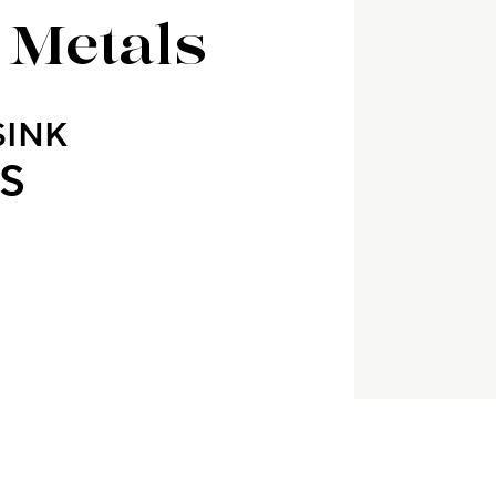
 Metals
SINK
S