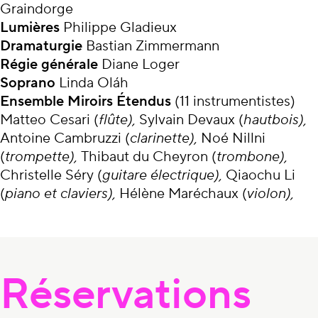
Graindorge
Lumières
Philippe Gladieux
Dramaturgie
Bastian Zimmermann
Régie générale
Diane Loger
Soprano
Linda Oláh
Ensemble Miroirs Étendus
(11 instrumentistes)
Matteo Cesari (
flûte),
Sylvain Devaux (
hautbois),
Antoine Cambruzzi (
clarinette),
Noé Nillni
(
trompette),
Thibaut du Cheyron (
trombone),
Christelle Séry (
guitare électrique),
Qiaochu Li
(
piano et claviers),
Hélène Maréchaux (
violon),
Réservations