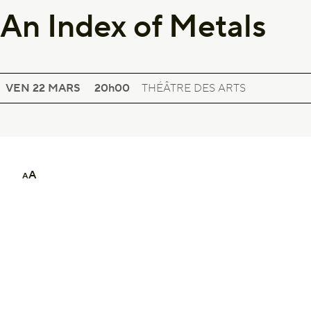
An Index of Metals
SPECTACLE LYRIQUE
AN INDEX OF METALS
VEN 22
MARS
20h00
THÉÂTRE DES ARTS
A
A