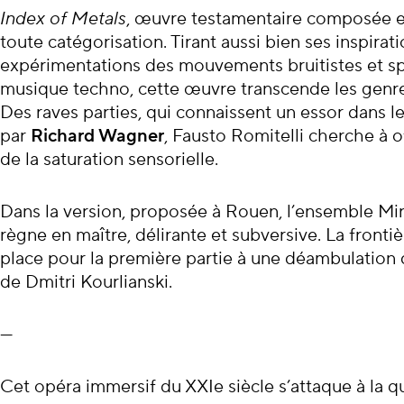
À propos du con
Index of Metals
, œuvre testamentaire composée e
toute catégorisation. Tirant aussi bien ses inspirati
expérimentations des mouvements bruitistes et sp
musique techno, cette œuvre transcende les genre
Des raves parties, qui connaissent un essor dans les
par
Richard Wagner
, Fausto Romitelli cherche à o
de la saturation sensorielle.
Dans la version, proposée à Rouen, l’ensemble Mi
règne en maître, délirante et subversive. La fronti
place pour la première partie à une déambulation 
de Dmitri Kourlianski.
—
Cet opéra immersif du XXIe siècle s’attaque à la qu