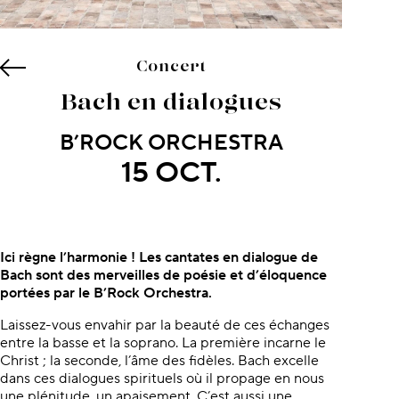
Concert
Bach en dialogues
B’ROCK ORCHESTRA
15 OCT.
À propos du concert
Ici règne l’harmonie ! Les cantates en dialogue de
Bach sont des merveilles de poésie et d’éloquence
portées par le B’Rock Orchestra.
Laissez-vous envahir par la beauté de ces échanges
entre la basse et la soprano. La première incarne le
Christ ; la seconde, l’âme des fidèles. Bach excelle
dans ces dialogues spirituels où il propage en nous
une plénitude, un apaisement. C’est aussi une