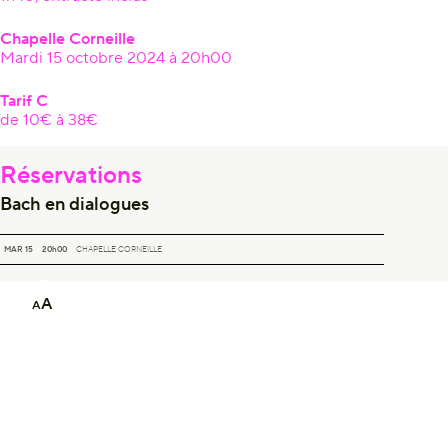
Chapelle Corneille
Mardi 15 octobre 2024 à 20h00
Tarif C
de 10€ à 38€
Réservations
Bach en dialogues
BACH EN DIALOGUES
MAR 15
20h00
CHAPELLE CORNEILLE
A
A