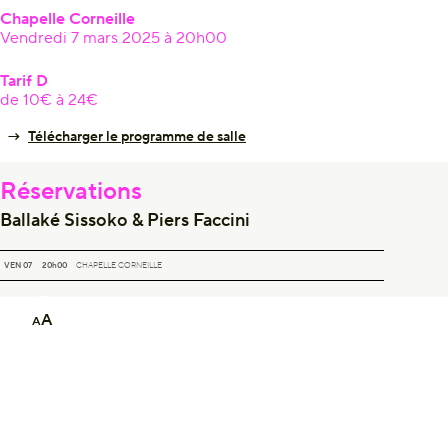
Chapelle Corneille
Vendredi 7 mars 2025 à 20h00
Tarif D
de 10€ à 24€
Télécharger le programme de salle
Réservations
Ballaké Sissoko & Piers Faccini
BALLAKÉ SISSOKO & PIERS FACCINI
VEN 07
20h00
CHAPELLE CORNEILLE
A
A