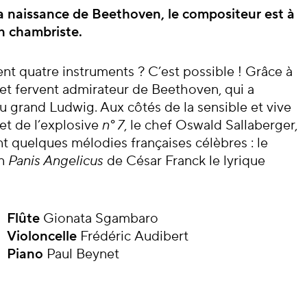
cert
la naissance de Beethoven, le compositeur est à
n chambriste.
 quatre instruments ? C’est possible ! Grâce à
 fervent admirateur de Beethoven, qui a
u grand Ludwig. Aux côtés de la sensible et vive
et de l’explosive
n° 7
, le chef Oswald Sallaberger,
t quelques mélodies françaises célèbres : le
in
Panis Angelicus
de César Franck le lyrique
Flûte
Gionata Sgambaro
Violoncelle
Frédéric Audibert
Piano
Paul Beynet