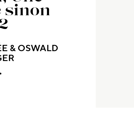
 sinon
2
ÉE & OSWALD
GER
.