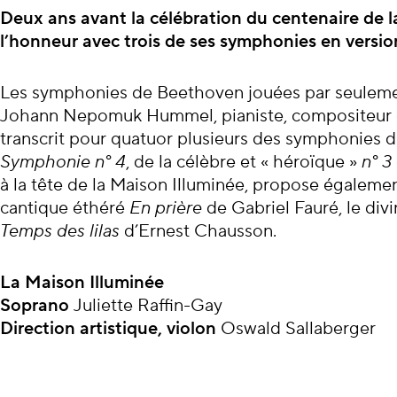
À propos du con
Deux ans avant la célébration du centenaire de 
l’honneur avec trois de ses symphonies en versio
Les symphonies de Beethoven jouées par seulement
Johann Nepomuk Hummel, pianiste, compositeur et
transcrit pour quatuor plusieurs des symphonies d
Symphonie n° 4
, de la célèbre et « héroïque »
n° 3
à la tête de la Maison Illuminée, propose égalemen
cantique éthéré
En prière
de Gabriel Fauré, le div
Temps des lilas
d’Ernest Chausson.
La Maison Illuminée
Soprano
Juliette Raffin-Gay
Direction artistique, violon
Oswald Sallaberger