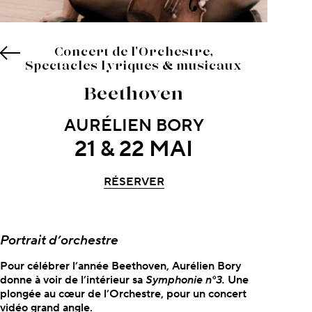
Concert de l'Orchestre,
Spectacles lyriques & musicaux
Beethoven
AURÉLIEN BORY
21 & 22 MAI
RÉSERVER
À propos du concert
Portrait d’orchestre
Pour célébrer l’année Beethoven, Aurélien Bory
donne à voir de l’intérieur sa
Symphonie n°3.
Une
plongée au cœur de l’Orchestre, pour un concert
vidéo grand angle.