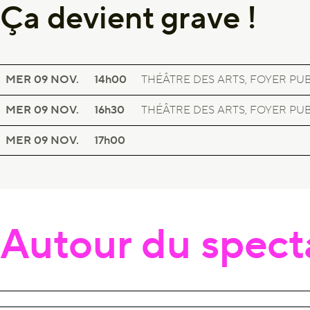
Ça devient grave !
EN FAMILLE
ÇA DEVIENT GRAVE !
MER 09
NOV.
14h00
THÉÂTRE DES ARTS, FOYER PU
EN FAMILLE
ÇA DEVIENT GRAVE !
MER 09
NOV.
16h30
THÉÂTRE DES ARTS, FOYER PU
EN FAMILLE
ÇA DEVIENT GRAVE !
MER 09
NOV.
17h00
Autour du spect
EN FAMILLE