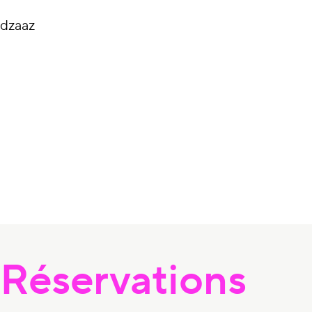
À propos du con
dzaaz
Réservations