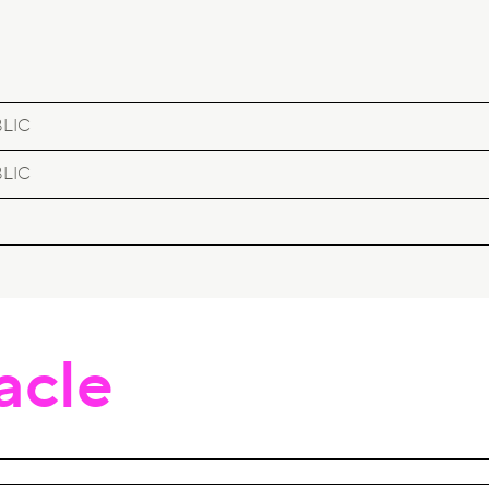
BLIC
BLIC
acle