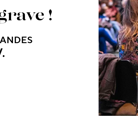
grave !
ANDES
.