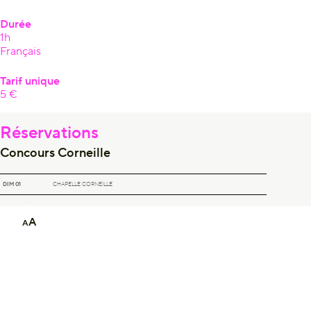
Durée
1h
Français
Tarif unique
5 €
Réservations
Concours Corneille
CONCOURS CORNEILLE
DIM 01
CHAPELLE CORNEILLE
A
A