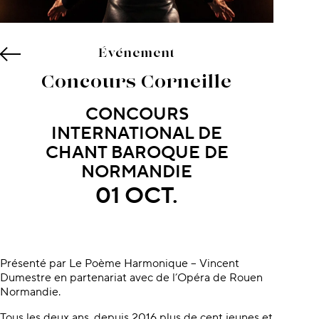
Événement
Concours Corneille
CONCOURS
INTERNATIONAL DE
CHANT BAROQUE DE
NORMANDIE
01 OCT.
À propos du concert
Présenté par Le Poème Harmonique – Vincent
Dumestre en partenariat avec de l’Opéra de Rouen
Normandie.
Tous les deux ans, depuis 2016 plus de cent jeunes et