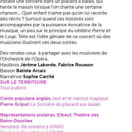
installe une sorcière dans un placard à balais, qui
hante la maison lorsque l’on chante une certaine
chanson… Quel enfant n’aime pas qu’on lui raconte
des récits ? Surtout quand ces histoires sont
accompagnées par la puissance évocatrice de la
musique, un peu sur le principe du célèbre
Pierre
et
le Loup
. Telle est l’idée géniale de ce concert où des
musiciens illustrent ces deux contes.
Des rendez-vous à partager avec les musiciens de
l’Orchestre de l’Opéra.
Hautbois
Jérôme Laborde, Fabrice Rousson
Basson
Batiste Arcaix
Narratrice
Sophie Carrité
SUR LE TERRITOIRE
Tous publics
Âge
C
onte populaire anglais
Jack
et le Haricot magique
Pierre Gripari
La Sorcière du placard aux balais
Représentations scolaires, Elbeuf, Théâtre des
Bains-Douches
Vendredi 06 octobre à 10h00