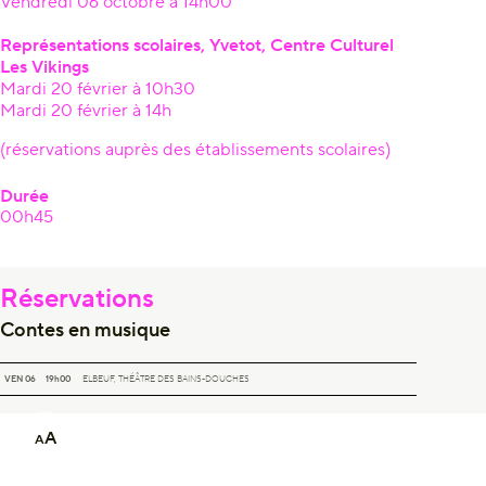
Vendredi 06 octobre à 14h00
Représentations scolaires, Yvetot, Centre Culturel
Les Vikings
Mardi 20 février à 10h30
Mardi 20 février à 14h
(réservations auprès des établissements scolaires)
Durée
00h45
Réservations
Contes en musique
CONTES EN MUSIQUE
VEN 06
19h00
ELBEUF, THÉÂTRE DES BAINS-DOUCHES
A
A