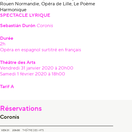
Rouen Normandie, Opéra de Lille, Le Poème
Harmonique
SPECTACLE LYRIQUE
Sebastián Durón
Coronis
Durée
2h
Opéra en espagnol surtitré en français
Théâtre des Arts
Vendredi 31 janvier 2020 à 20h00
Samedi 1 février 2020 à 18h00
Tarif A
Réservations
Coronis
CORONIS
VEN 31
20h00
THÉÂTRE DES ARTS