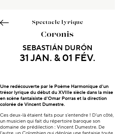
Spectacle lyrique
Coronis
SEBASTIÁN DURÓN
31 JAN. & 01 FÉV.
À propos du concert
Une redécouverte par le Poème Harmonique d’un
trésor lyrique du début du XVIIIe siècle dans la mise
en scène fantaisiste d’Omar Porras et la direction
colorée de Vincent Dumestre.
Ces deux-là étaient faits pour s’entendre ! D’un côté,
un musicien qui fait du répertoire baroque son
domaine de prédilection : Vincent Dumestre. De
l’autre, un Colombien qui déploie une fantaisie toute