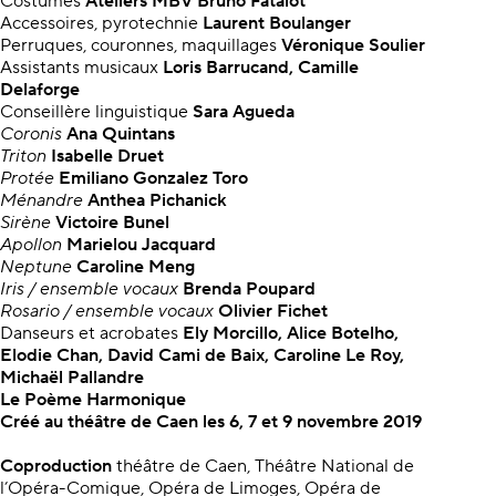
Costumes
Ateliers MBV Bruno Fatalot
Accessoires, pyrotechnie
Laurent Boulanger
Perruques, couronnes, maquillages
Véronique Soulier
Assistants musicaux
Loris Barrucand, Camille
Delaforge
Conseillère linguistique
Sara Agueda
Coronis
Ana Quintans
Triton
Isabelle Druet
Protée
Emiliano Gonzalez Toro
Ménandre
Anthea Pichanick
Sirène
Victoire Bunel
Apollon
Marielou Jacquard
Neptune
Caroline Meng
Iris / ensemble vocaux
Brenda Poupard
Rosario
/ ensemble vocaux
Olivier Fichet
Danseurs et acrobates
Ely Morcillo, Alice Botelho,
Elodie Chan, David Cami de Baix, Caroline Le Roy,
Michaël Pallandre
Le Poème Harmonique
Créé au théâtre de Caen les 6, 7 et 9 novembre 2019
Coproduction
théâtre de Caen, Théâtre National de
l’Opéra-Comique, Opéra de Limoges, Opéra de