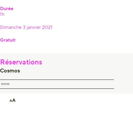
Durée
1h
Dimanche 3 janvier 2021
Gratuit
Réservations
Cosmos
COSMOS
DIM 03
A
A