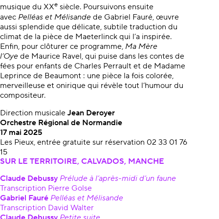
e
musique du XX
siècle. Poursuivons ensuite
avec
Pelléas et Mélisande
de Gabriel Fauré, œuvre
aussi splendide que délicate, subtile traduction du
climat de la pièce de Maeterlinck qui l’a inspirée.
Enfin, pour clôturer ce programme,
Ma Mère
l’Oye
de Maurice Ravel, qui puise dans les contes de
fées pour enfants de Charles Perrault et de Madame
Leprince de Beaumont : une pièce la fois colorée,
merveilleuse et onirique qui révèle tout l’humour du
compositeur.
Direction musicale
Jean Deroyer
Orchestre Régional de Normandie
17 mai 2025
Les Pieux, entrée gratuite sur réservation 02 33 01 76
15
SUR LE TERRITOIRE, CALVADOS, MANCHE
Claude Debussy
Prélude à l’après-midi d’un faune
Transcription Pierre Golse
Gabriel Fauré
Pelléas et Mélisande
Transcription David Walter
Claude Debussy
Petite suite