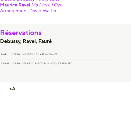
Maurice Ravel
Ma Mère l’Oye
Arrangement David Walter
Réservations
Debussy, Ravel, Fauré
DEBUSSY, RAVEL, FAURÉ
MAR 26
20h30
MONDEVILLE, LA RENAISSANCE
DEBUSSY, RAVEL, FAURÉ
SAM 17
20h30
LES PIEUX, AUDITORIUM JACQUES PRÉVERT
Le Magazine
A
A