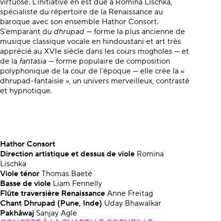
virtuose. L’initiative en est due à Romina Lischka,
spécialiste du répertoire de la Renaissance au
baroque avec son ensemble Hathor Consort.
S’emparant du
dhrupad
— forme la plus ancienne de
musique classique vocale en hindoustani et art très
apprécié au XVIe siècle dans les cours mogholes — et
de la
fantasia
— forme populaire de composition
polyphonique de la cour de l’époque — elle crée la «
dhrupad-fantaisie », un univers merveilleux, contrasté
et hypnotique.
Hathor Consort
Direction artistique et dessus de viole
Romina
Lischka
Viole ténor
Thomas Baeté
Basse de viole
Liam Fennelly
Flûte traversière Renaissance
Anne Freitag
Chant Dhrupad (Pune, Inde)
Uday Bhawalkar
Pakhâwaj
Sanjay Agle