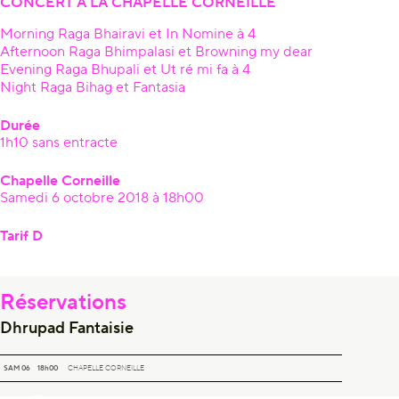
CONCERT À LA CHAPELLE CORNEILLE
Morning Raga Bhairavi et In Nomine à 4
Afternoon Raga Bhimpalasi et Browning my dear
Evening Raga Bhupali et Ut ré mi fa à 4
Night Raga Bihag et Fantasia
Durée
1h10 sans entracte
Chapelle Corneille
Samedi 6 octobre 2018 à 18h00
Tarif D
Réservations
Dhrupad Fantaisie
DHRUPAD FANTAISIE
SAM 06
18h00
CHAPELLE CORNEILLE