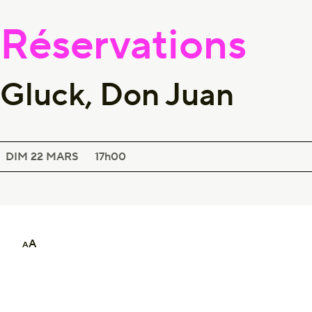
Réservations
Gluck, Don Juan
SUR LE TERRITOIRE
GLUCK, DON JUAN
DIM 22
MARS
17h00
A
A