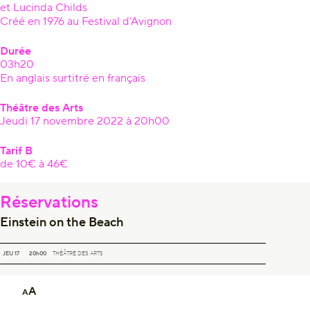
et Lucinda Childs
Créé en 1976 au Festival d’Avignon
Durée
03h20
En anglais surtitré en français
Théâtre des Arts
Jeudi 17 novembre 2022 à 20h00
Tarif B
de 10€ à 46€
Réservations
Einstein on the Beach
EINSTEIN ON THE BEACH
JEU 17
20h00
THÉÂTRE DES ARTS
A
A