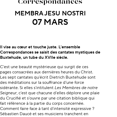
Correspondances
MEMBRA JESU NOSTRI
07 MARS
À propos du concert
Il vise au cœur et touche juste.
L’ensemble
Correspondances se
saisit des cantates mystiques de
Buxtehude, un tube du XVIIe
siècle.
C’est une beauté mystérieuse qui surgit de ces
pages consacrées aux dernières heures du Christ.
Les sept cantates qu’écrit Dietrich Buxtehude sont
des méditations sur la souffrance d’une force
sidérante. Si elles s’intitulent
Les Membres de notre
Seigneur
, c’est que chacune d’elles déplore une plaie
du Crucifié et s’ouvre par une citation biblique qui
fait référence à la partie du corps concernée.
Comment faire face à tant d’intensité expressive ?
Sébastien Daucé et ses musiciens tranchent en