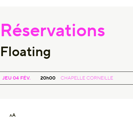
Réservations
Floating
CONCERT
FLOATING
JEU 04
FÉV.
20h00
CHAPELLE CORNEILLE
A
A