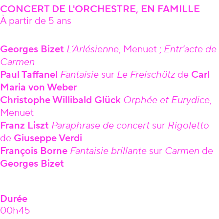
CONCERT DE L'ORCHESTRE, EN FAMILLE
À partir de 5 ans
Âge
Georges Bizet
L’Arlésienne
, Menuet ;
Entr’acte de
Carmen
Paul Taffanel
Fantaisie
sur
Le
Freischütz
de
Carl
Maria von Weber
Christophe Willibald Glück
Orphée et Eurydice
,
Menuet
Franz Liszt
Paraphrase de concert
sur
Rigoletto
de
Giuseppe Verdi
François Borne
Fantaisie brillante
sur
Carmen
de
Georges Bizet
Durée
00h45