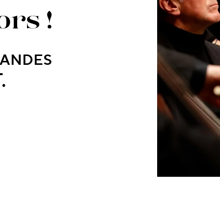
ors !
ANDES
.