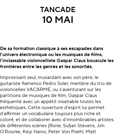
TANCADE
10 MAI
À propos du concert
De sa formation classique à ses
escapades dans
l’univers électronique
ou les musiques de ﬁlms,
l’inclassable
violoncelliste Gaspar Claus bouscule
les
frontières entre les genres
et les sonorités.
Improvisant seul, musardant avec son père, le
guitariste ﬂamenco Pedro Soler, membre du trio de
violoncelles VACARME, ou s’aventurant sur les
partitions de musiques de ﬁlm, Gaspar Claus
fréquente avec un appétit insatiable toutes les
esthétiques. Cette ouverture d’esprit lui permet
d’affirmer un vocabulaire toujours plus riche et
coloré, et de collaborer avec d’innombrables artistes
de différentes scènes (Rone, Sufjan Stevens, Jim
O’Rourke, Keiji Haino, Peter Von Poehl, Matt