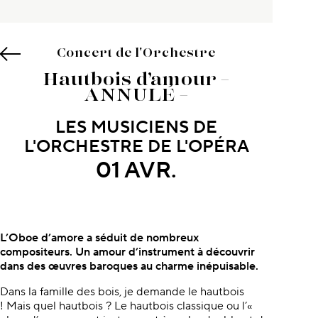
Concert de l'Orchestre
Hautbois d’amour –
ANNULÉ –
LES MUSICIENS DE
L'ORCHESTRE DE L'OPÉRA
01 AVR.
À propos du concert
L’Oboe d’amore a séduit de nombreux
compositeurs. Un amour d’instrument à découvrir
dans des œuvres baroques au charme inépuisable.
Dans la famille des bois, je demande le hautbois
! Mais quel hautbois ? Le hautbois classique ou l’«