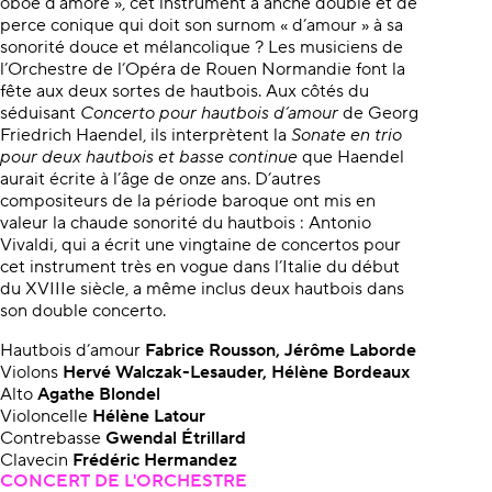
oboe d’amore », cet instrument à anche double et de
perce conique qui doit son surnom « d’amour » à sa
sonorité douce et mélancolique ? Les musiciens de
l’Orchestre de l’Opéra de Rouen Normandie font la
fête aux deux sortes de hautbois. Aux côtés du
séduisant
Concerto
pour hautbois d’amour
de Georg
Friedrich Haendel, ils interprètent la
Sonate en trio
pour deux hautbois et basse continue
que Haendel
aurait écrite à l’âge de onze ans. D’autres
compositeurs de la période baroque ont mis en
valeur la chaude sonorité du hautbois : Antonio
Vivaldi, qui a écrit une vingtaine de concertos pour
cet instrument très en vogue dans l’Italie du début
du XVIIIe siècle, a même inclus deux hautbois dans
son double concerto.
Hautbois d’amour
Fabrice Rousson, Jérôme Laborde
Violons
Hervé Walczak-Lesauder, Hélène Bordeaux
Alto
Agathe Blondel
Violoncelle
Hélène Latour
Contrebasse
Gwendal Étrillard
Clavecin
Frédéric Hermandez
CONCERT DE L'ORCHESTRE