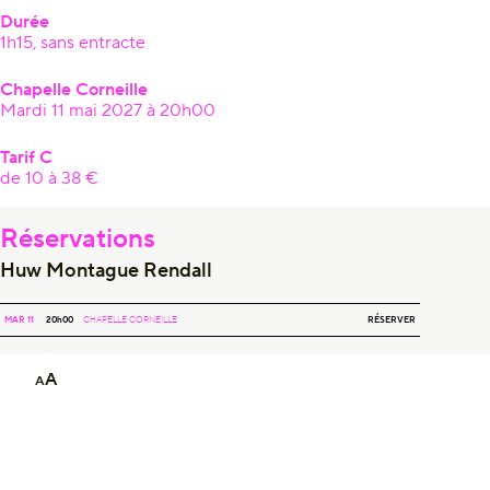
Durée
1h15, sans entracte
Chapelle Corneille
Mardi 11 mai 2027 à 20h00
Tarif C
de 10 à 38 €
Réservations
Huw Montague Rendall
HUW MONTAGUE RENDALL
RÉSERVER
MAR 11
20h00
CHAPELLE CORNEILLE
A
A