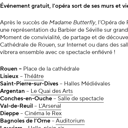
À propos du con
Événement gratuit, l’opéra sort de ses murs et vi
Après le succès de
Madame Butterfly
, l’Opéra de
une représentation du Barbier de Séville sur grand 
Moment de convivialité, de partage et de découverte
Cathédrale de Rouen, sur Internet ou dans des sall
vibrera ensemble avec ce spectacle enfiévré !
Rouen –
Place de la cathédrale
Lisieux
–
Théâtre
Saint-Pierre-sur-Dives
– Halles Médiévales
Argentan
–
Le Quai des Arts
Conches-en-Ouche
–
Salle de spectacle
Val-de-Reuil
–
L’Arsenal
Dieppe
–
Cinéma le Rex
Bagnoles de l’Orne
–
Auditorium