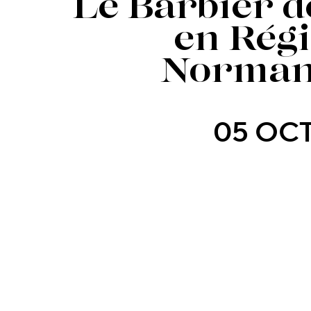
Le Barbier d
en Rég
Norman
05 OCT