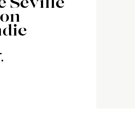
e Séville
ion
die
.