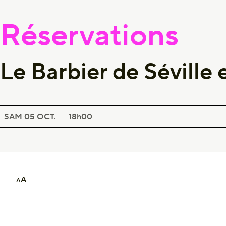
Réservations
Le Barbier de Sévill
SPECTACLE LYRIQUE
LE BARBIER DE SÉVILLE EN RÉGION NORMANDIE
SAM 05
OCT.
18h00
A
A