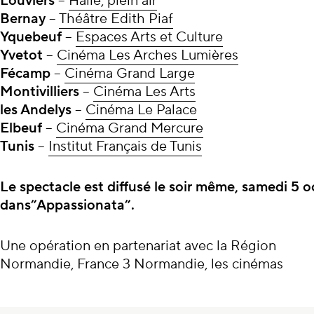
Louviers
–
Halle, plein air
Bernay
–
Théâtre Edith Piaf
Yquebeuf
–
Espaces Arts et Culture
Yvetot
–
Cinéma Les Arches Lumières
Fécamp
–
Cinéma Grand Large
Montivilliers
–
Cinéma Les Arts
les Andelys
–
Cinéma Le Palace
Elbeuf
–
Cinéma Grand Mercure
Tunis
–
Institut Français de Tunis
Le spectacle est diffusé le soir même, samedi 5 o
dans”Appassionata”.
Une opération en partenariat avec la Région
Noe, la ville de Rouen et tous les lieux de
Normandie, France 3 Normandie, les cinémas