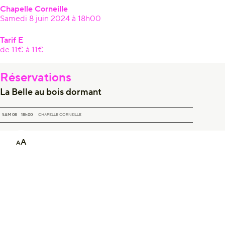
Chapelle Corneille
Samedi 8 juin 2024 à 18h00
Tarif E
de 11€ à 11€
Réservations
La Belle au bois dormant
LA BELLE AU BOIS DORMANT
SAM 08
18h00
CHAPELLE CORNEILLE
A
A
Newsletter