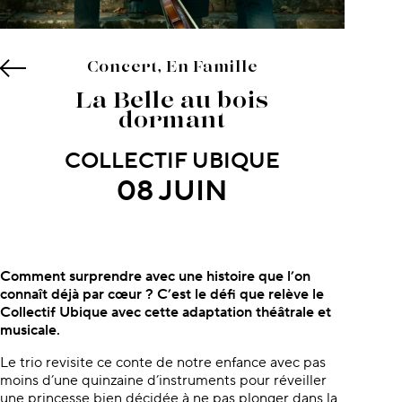
Concert, En Famille
La Belle au bois
dormant
COLLECTIF UBIQUE
08 JUIN
À propos du concert
Comment surprendre avec une histoire que l’on
connaît déjà par cœur ? C’est le défi que relève le
Collectif Ubique avec cette adaptation théâtrale et
musicale.
Le trio revisite ce conte de notre enfance avec pas
moins d’une quinzaine d’instruments pour réveiller
une princesse bien décidée à ne pas plonger dans la