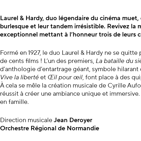
À propos du con
Laurel & Hardy, duo légendaire du cinéma muet, o
burlesque et leur tandem irrésistible. Revivez la
exceptionnel mettant à l’honneur trois de leurs 
Formé en 1927, le duo Laurel & Hardy ne se quitte 
de cents films ! L’un des premiers,
La bataille du si
d’anthologie d’entartrage géant, symbole hilarant
Vive la liberté
et
Œil pour œil
, font place à des qu
À cela se mêle la création musicale de Cyrille Au
réussit à créer une ambiance unique et immersive.
en famille.
Direction musicale
Jean Deroyer
Orchestre Régional de Normandie