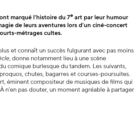
cert
e
nt marqué l’histoire du 7
art par leur humour
 magie de leurs aventures lors d’un ciné-concert
courts-métrages cultes.
plus et connaît un succès fulgurant avec pas moins
ècle
, donne notamment lieu à une scène
 du comique burlesque du tandem. Les suivants,
iproquos, chutes, bagarres et courses-poursuites.
fort, éminent compositeur de musiques de films qui
 À n’en pas douter, un moment agréable à partager