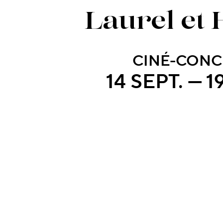
Laurel et
CINÉ-CONC
14 SEPT. — 1