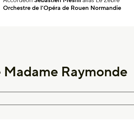
Accordéon
Sébastien Mesnil
alias
Le Zèbre
Orchestre de l’Opéra de Rouen Normandie
 de Madame Raymonde