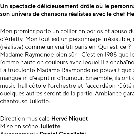
À propos du con
Un spectacle délicieusement drôle
où le perso
son
univers de chansons réalistes avec
le chef H
Mon premier porte un collier en perles et abuse du
d’Arletty. Mon tout est un personnage irrésistible,
(réaliste) comme un vrai titi parisien. Qui est-ce ?
Madame Raymonde bien sûr ! C’est en 1988 que le
femme haute en couleurs avec lequel il a enchaîné 
La truculente Madame Raymonde ne pouvait que sé
manque ni d’esprit ni d’humour. Ensemble, ils ont 
music-hall côtoie l’orchestre et l’accordéon. Côté 
quelques autres seront de la partie. Ambiance gara
chanteuse Juliette.
Direction musicale
Hervé Niquet
Mise en scène
Juliette