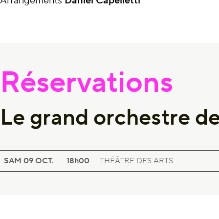
Arrangements
Daniel Capelletti
Réservations
Le grand orchestre
SPECTACLES LYRIQUES & MUSICAUX
LE GRAND ORCHESTRE DE MADAME RAYMONDE
SAM 09
OCT.
18h00
THÉÂTRE DES ARTS