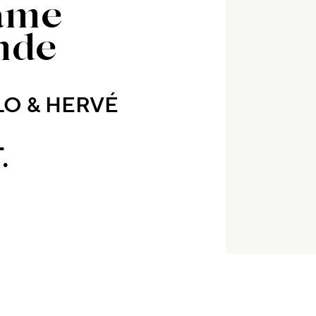
ame
nde
LO & HERVÉ
.