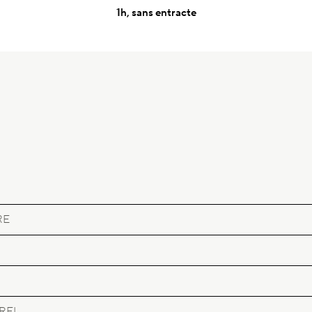
1h, sans entracte
RE
REL