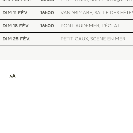
SUR LE TERRITOIRE
LE LIVRE DE LA JUNGLE
DIM 11
FÉV.
16h00
VANDRIMARE, SALLE DES FÊTE
SUR LE TERRITOIRE
LE LIVRE DE LA JUNGLE
DIM 18
FÉV.
16h00
PONT-AUDEMER, L’ÉCLAT
SUR LE TERRITOIRE
LE LIVRE DE LA JUNGLE
DIM 25
FÉV.
PETIT-CAUX, SCÈNE EN MER
A
A