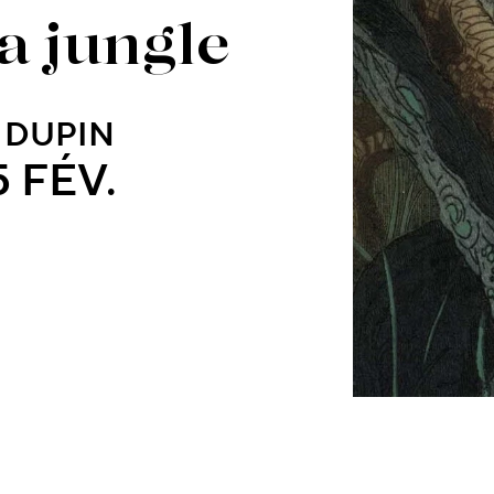
la jungle
 DUPIN
5 FÉV.