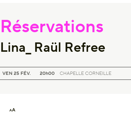
Réservations
Lina_ Raül Refree
CONCERT ENSEMBLE INVITÉ
LINA_ RAÜL REFREE
VEN 25
FÉV.
20h00
CHAPELLE CORNEILLE
A
A