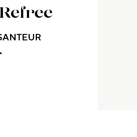
 Refree
ESANTEUR
.