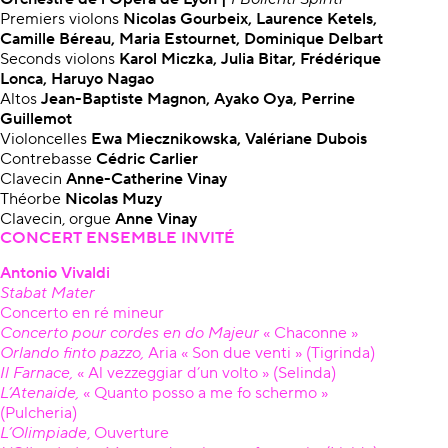
Premiers violons
Nicolas Gourbeix, Laurence Ketels,
Camille Béreau, Maria Estournet, Dominique Delbart
Seconds violons
Karol Miczka, Julia Bitar, Frédérique
Lonca, Haruyo Nagao
Altos
Jean-Baptiste Magnon, Ayako Oya, Perrine
Guillemot
Violoncelles
Ewa Miecznikowska, Valériane Dubois
Contrebasse
Cédric Carlier
Clavecin
Anne-Catherine Vinay
Théorbe
Nicolas Muzy
Clavecin, orgue
Anne Vinay
CONCERT ENSEMBLE INVITÉ
Antonio Vivaldi
Stabat Mater
Concerto en ré mineur
Concerto pour cordes en do Majeur
« Chaconne »
Orlando finto pazzo,
Aria « Son due venti » (Tigrinda)
Il Farnace,
« Al vezzeggiar d’un volto » (Selinda)
L’Atenaide,
« Quanto posso a me fo schermo »
(Pulcheria)
L’Olimpiade
, Ouverture