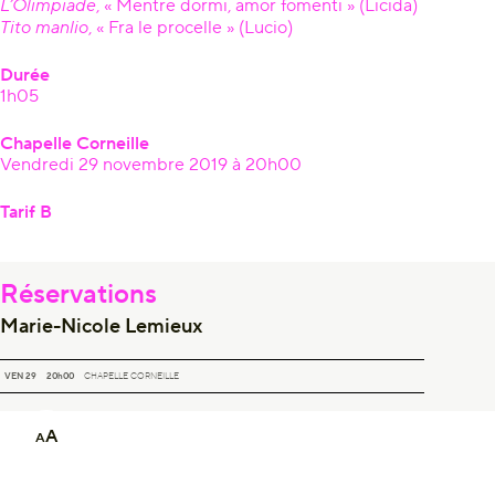
L’Olimpiade
, « Mentre dormi, amor fomenti » (Licida)
Tito manlio
, « Fra le procelle » (Lucio)
Durée
1h05
Chapelle Corneille
Vendredi 29 novembre 2019 à 20h00
Tarif B
Réservations
Marie-Nicole Lemieux
MARIE-NICOLE LEMIEUX
VEN 29
20h00
CHAPELLE CORNEILLE
A
A