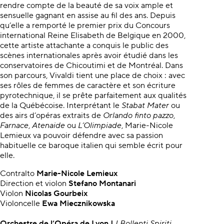
rendre compte de la beauté de sa voix ample et
sensuelle gagnant en assise au fil des ans. Depuis
qu’elle a remporté le premier prix du Concours
international Reine Elisabeth de Belgique en 2000,
cette artiste attachante a conquis le public des
scènes internationales après avoir étudié dans les
conservatoires de Chicoutimi et de Montréal. Dans
son parcours, Vivaldi tient une place de choix : avec
ses rôles de femmes de caractère et son écriture
pyrotechnique, il se prête parfaitement aux qualités
de la Québécoise. Interprétant le
Stabat Mater
ou
des airs d’opéras extraits de
Orlando finto pazzo
,
Farnace
,
Atenaide
ou
L’Olimpiade
, Marie-Nicole
Lemieux va pouvoir défendre avec sa passion
habituelle ce baroque italien qui semble écrit pour
elle.
Contralto
Marie-Nicole Lemieux
Direction et violon
Stefano Montanari
Violon
Nicolas Gourbeix
Violoncelle
Ewa Miecznikowska
Orchestre de l’Opéra de Lyon |
I Bollenti Spiriti