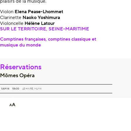
plaisirs de la musique.
Violon
Elena Pease-Lhommet
Clarinette
Naoko Yoshimura
Violoncelle
Hélène Latour
SUR LE TERRITOIRE, SEINE-MARITIME
Comptines françaises, comptines classique et
musique du monde
Réservations
Mômes Opéra
MÔMES OPÉRA
SAM 14
10h30
LE HAVRE, MUMA
A
A