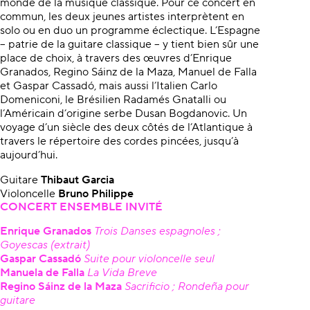
monde de la musique classique. Pour ce concert en
commun, les deux jeunes artistes interprètent en
solo ou en duo un programme éclectique. L’Espagne
– patrie de la guitare classique – y tient bien sûr une
place de choix, à travers des œuvres d’Enrique
Granados, Regino Sáinz de la Maza, Manuel de Falla
et Gaspar Cassadó, mais aussi l’Italien Carlo
Domeniconi, le Brésilien Radamés Gnatalli ou
l’Américain d’origine serbe Dusan Bogdanovic. Un
voyage d’un siècle des deux côtés de l’Atlantique à
travers le répertoire des cordes pincées, jusqu’à
aujourd’hui.
Guitare
Thibaut Garcia
Violoncelle
Bruno Philippe
CONCERT ENSEMBLE INVITÉ
Enrique Granados
Trois Danses espagnoles ;
Goyescas (extrait)
Gaspar Cassadó
Suite pour violoncelle seul
Manuela de Falla
La Vida Breve
Regino Sáinz
de la Maza
Sacrificio ; Rondeña pour
guitare