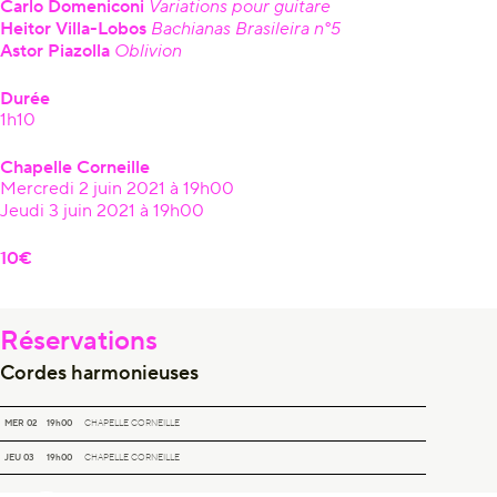
Carlo Domeniconi
Variations pour guitare
Heitor Villa-Lobos
Bachianas Brasileira n°5
Astor Piazolla
Oblivion
Durée
1h10
Chapelle Corneille
Mercredi 2 juin 2021 à 19h00
Jeudi 3 juin 2021 à 19h00
10€
Réservations
Cordes harmonieuses
CORDES HARMONIEUSES
MER 02
19h00
CHAPELLE CORNEILLE
CORDES HARMONIEUSES
JEU 03
19h00
CHAPELLE CORNEILLE