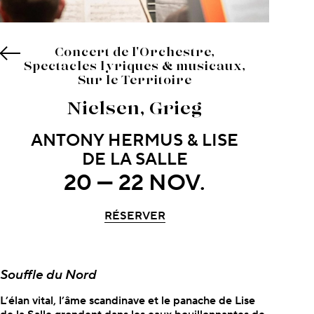
Concert de l'Orchestre,
Spectacles lyriques & musicaux,
Sur le Territoire
Nielsen, Grieg
ANTONY HERMUS & LISE
DE LA SALLE
20 — 22 NOV.
RÉSERVER
À propos du concert
Souffle du Nord
L’élan vital, l’âme scandinave et le panache de Lise