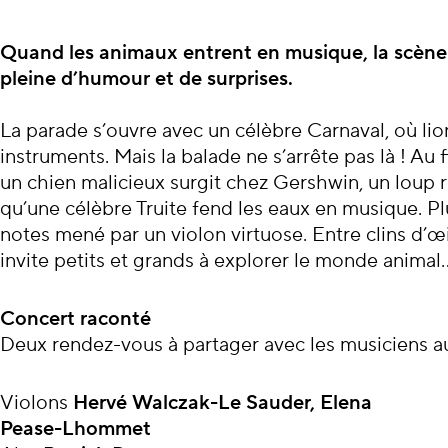
À propos du con
Quand les animaux entrent en musique, la scène 
pleine d’humour et de surprises.
La parade s’ouvre avec un célèbre Carnaval, où lio
instruments. Mais la balade ne s’arrête pas là ! Au f
un chien malicieux surgit chez Gershwin, un loup rô
qu’une célèbre Truite fend les eaux en musique. Plu
notes mené par un violon virtuose. Entre clins d’œil
invite petits et grands à explorer le monde anima
Concert raconté
Deux rendez-vous à partager avec les musiciens au
Violons
Hervé Walczak-Le Sauder, Elena
Pease-Lhommet