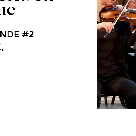
ue
NDE #2
.