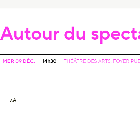
Autour du spect
CONCERT DE L'ORCHESTRE, EN FAMILLE
MER 09
DÉC.
14h30
THÉÂTRE DES ARTS, FOYER PU
A
A