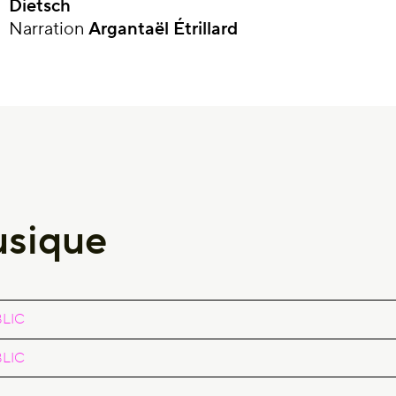
Dietsch
Narration
Argantaël Étrillard
usique
BLIC
BLIC