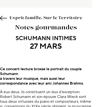
Esprit famille, Sur le Territoire
Notes gourmandes
SCHUMANN INTIMES
27 MARS
À propos du concert
Ce concert-lecture brosse
le portrait du couple
Schumann
à travers leur musique, mais aussi
leur
correspondance avec leur ami
Johannes Brahms.
À eux deux, ils constituent un duo d’exception:
Robert Schumann et son épouse Clara Wieck sont
tous deux virtuoses du piano et compositeurs, même
si, conventions du XIXe siècle obligent, la musicienne