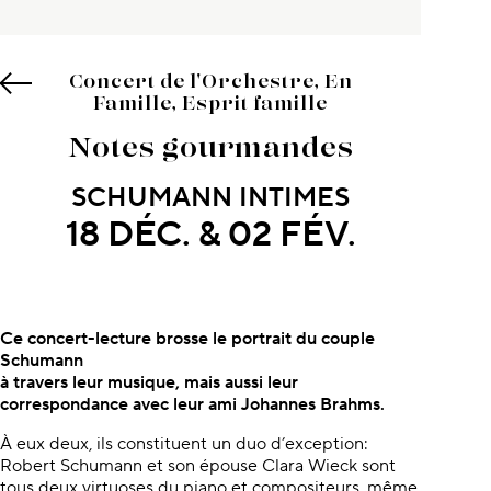
Concert de l'Orchestre, En
Famille, Esprit famille
Notes gourmandes
SCHUMANN INTIMES
18 DÉC. & 02 FÉV.
À propos du concert
Ce concert-lecture brosse
le portrait du couple
Schumann
à travers leur musique, mais aussi
leur
correspondance avec leur ami
Johannes Brahms.
À eux deux, ils constituent un duo d’exception:
Robert Schumann et son épouse Clara Wieck sont
tous deux virtuoses du piano et compositeurs, même