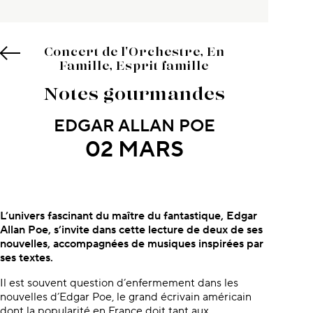
Concert de l'Orchestre, En
Famille, Esprit famille
Notes gourmandes
EDGAR ALLAN POE
02 MARS
À propos du concert
L’univers fascinant du maître
du fantastique, Edgar
Allan Poe,
s’invite dans cette lecture de deux
de ses
nouvelles, accompagnées
de musiques inspirées par
ses textes.
Il est souvent question d’enfermement dans les
nouvelles d’Edgar Poe, le grand écrivain américain
dont la popularité en France doit tant aux