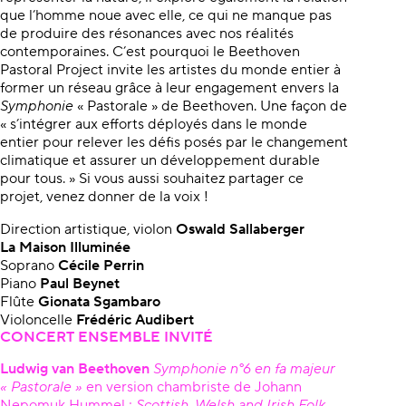
que l’homme noue avec elle, ce qui ne manque pas
de produire des résonances avec nos réalités
contemporaines. C’est pourquoi le Beethoven
Pastoral Project invite les artistes du monde entier à
former un réseau grâce à leur engagement envers la
Symphonie
« Pastorale »
de Beethoven. Une façon de
« s’intégrer aux efforts déployés dans le monde
entier pour relever les défis posés par le changement
climatique et assurer un développement durable
pour tous. » Si vous aussi souhaitez partager ce
projet, venez donner de la voix !
Direction artistique, violon
Oswald Sallaberger
La Maison Illuminée
Soprano
Cécile Perrin
Piano
Paul Beynet
Flûte
Gionata Sgambaro
Violoncelle
Frédéric Audibert
CONCERT ENSEMBLE INVITÉ
Ludwig van Beethoven
Symphonie n°6 en fa majeur
« Pastorale »
en version chambriste de Johann
Nepomuk Hummel ;
Scottish, Welsh and Irish Folk