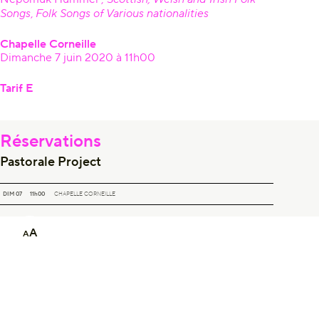
Songs
,
Folk Songs of Various nationalities
Chapelle Corneille
Dimanche 7 juin 2020 à 11h00
Tarif E
Réservations
Pastorale Project
PASTORALE PROJECT
DIM 07
11h00
CHAPELLE CORNEILLE
A
A