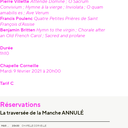
Pierre Villette
Attende Domine ; O Sacrum
Convivium ; Hymne à la vierge ; Inviolata ; O quam
amabilis es ; Ave Verum
Francis Poulenc
Quatre Petites Prières de Saint
François d’Assise
Benjamin Britten
Hymn to the virgin ; Chorale after
an Old French Carol ; Sacred and profane
Durée
1h10
Chapelle Corneille
Mardi 9 février 2021 à 20h00
Tarif C
Réservations
La traversée de la Manche ANNULÉ
LA TRAVERSÉE DE LA MANCHE ANNULÉ
MAR 09
20h00
CHAPELLE CORNEILLE