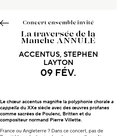
Concert ensemble invité
La traversée de la
Manche ANNULÉ
ACCENTUS, STEPHEN
LAYTON
09 FÉV.
À propos du concert
Le chœur accentus magnifie la polyphonie chorale
a
cappella
du XXe siècle avec des œuvres profanes
comme sacrées de Poulenc, Britten et du
compositeur normand Pierre Villette.
France ou Angleterre ? Dans ce concert, pas de