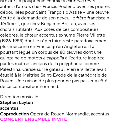
Brexit ! La polyphonie chorale
a cappella
revêt
autant d’atouts chez Francis Poulenc, avec ses prières
dépouillées pour Saint François d’Assise – une œuvre
écrite à la demande de son neveu, le frère franciscain
Jérôme –, que chez Benjamin Britten, avec ses
chorals rutilants. Aux côtés de ces compositeurs
célèbres, le chœur accentus exhume Pierre Villette
(1926-1988) dont le répertoire reste paradoxalement
plus méconnu en France qu’en Angleterre. Il a
pourtant légué un corpus de 80 œuvres dont une
quinzaine de motets
a cappella
à l’écriture inspirée
par les maîtres anciens de la polyphonie comme
Palestrina. Cerise sur le gâteau : Pierre Villette avait
étudié à la Maîtrise Saint-Evode de la cathédrale de
Rouen. Une raison de plus pour ne pas passer à côté
de ce compositeur normand.
Direction musicale
Stephen Layton
accentus
Coproduction
Opéra de Rouen Normandie, accentus
CONCERT ENSEMBLE INVITÉ