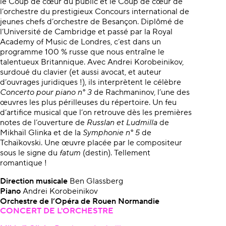
le Coup de cœur du public et le Coup de cœur de
l’orchestre du prestigieux Concours international de
jeunes chefs d’orchestre de Besançon. Diplômé de
l’Université de Cambridge et passé par la Royal
Academy of Music de Londres, c’est dans un
programme 100 % russe que nous entraîne le
talentueux Britannique. Avec Andrei Korobeinikov,
surdoué du clavier (et aussi avocat, et auteur
d’ouvrages juridiques !), ils interprètent le célèbre
Concerto pour piano n° 3
de Rachmaninov, l’une des
œuvres les plus périlleuses du répertoire. Un feu
d’artifice musical que l’on retrouve dès les premières
notes de l’ouverture de
Russlan et Ludmilla
de
Mikhaïl Glinka et de la
Symphonie n° 5
de
Tchaïkovski. Une œuvre placée par le compositeur
sous le signe du
fatum
(destin). Tellement
romantique !
Direction musicale
Ben Glassberg
Piano
Andrei Korobeinikov
Orchestre de l’Opéra de Rouen Normandie
CONCERT DE L'ORCHESTRE