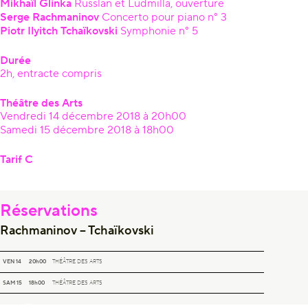
Mikhaïl Glinka
Russlan et Ludmilla, ouverture
Serge Rachmaninov
Concerto pour piano n° 3
Piotr Ilyitch Tchaïkovski
Symphonie n° 5
Durée
2h, entracte compris
Théâtre des Arts
Vendredi 14 décembre 2018 à 20h00
Samedi 15 décembre 2018 à 18h00
Tarif C
Réservations
Rachmaninov – Tchaïkovski
RACHMANINOV – TCHAÏKOVSKI
VEN 14
20h00
THÉÂTRE DES ARTS
RACHMANINOV – TCHAÏKOVSKI
SAM 15
18h00
THÉÂTRE DES ARTS