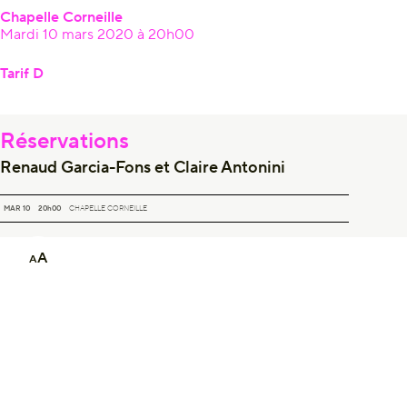
Chapelle Corneille
Mardi 10 mars 2020 à 20h00
Tarif D
Réservations
Renaud Garcia-Fons et Claire Antonini
RENAUD GARCIA-FONS ET CLAIRE ANTONINI
MAR 10
20h00
CHAPELLE CORNEILLE
A
A
Newsletter