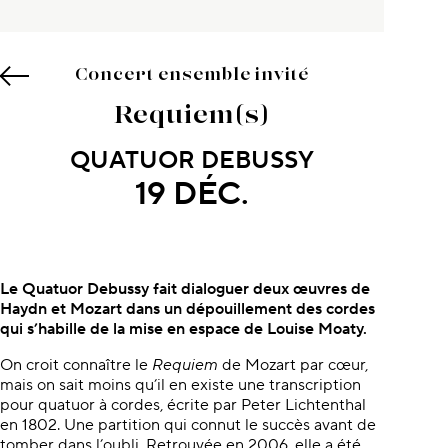
Concert ensemble invité
Requiem(s)
QUATUOR DEBUSSY
19 DÉC.
À propos du concert
Le Quatuor Debussy fait dialoguer deux œuvres de
Haydn et Mozart dans un dépouillement des cordes
qui s’habille de la mise en espace de Louise Moaty.
On croit connaître le
Requiem
de Mozart par cœur,
mais on sait moins qu’il en existe une transcription
pour quatuor à cordes, écrite par Peter Lichtenthal
en 1802. Une partition qui connut le succès avant de
tomber dans l’oubli. Retrouvée en 2006, elle a été