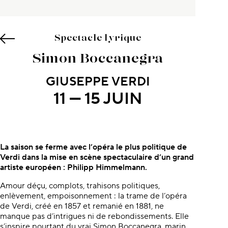
Spectacle lyrique
Simon Boccanegra
GIUSEPPE VERDI
11 — 15 JUIN
À propos du concert
La saison se ferme avec l’opéra le plus politique de
Verdi dans la mise en scène spectaculaire d’un grand
artiste européen : Philipp Himmelmann.
Amour déçu, complots, trahisons politiques,
enlèvement, empoisonnement : la trame de l’opéra
de Verdi, créé en 1857 et remanié en 1881, ne
manque pas d’intrigues ni de rebondissements. Elle
s’inspire pourtant du vrai Simon Boccanegra, marin