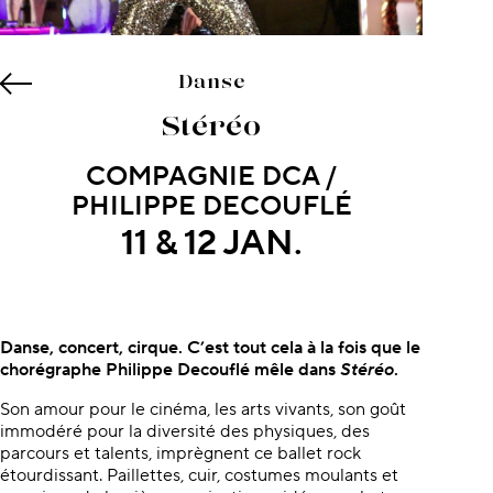
Danse
Stéréo
COMPAGNIE DCA /
PHILIPPE DECOUFLÉ
11 & 12 JAN.
À propos du concert
Danse, concert, cirque. C’est tout cela à la fois que le
chorégraphe Philippe Decouflé mêle dans
Stéréo
.
Son amour pour le cinéma, les arts vivants, son goût
immodéré pour la diversité
des physiques, des
parcours et talents, imprègnent ce ballet rock
étourdissant. Paillettes, cuir, costumes moulants et