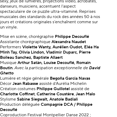
sexy, jeux de lumières, projections vidéo, acrobates,
danseurs, musiciens, accentuent l’aspect
spectaculaire de ce puzzle
ultra-vitaminé. Reprises
musicales des standards du rock des années 50 à nos
jours et créations originales s’enchaînent comme sur
un vinyle.
Mise en scène, chorégraphie
Philippe Decouflé
Assistante chorégraphique
Alexandra Naudet
Performers
Violette Wanty, Aurélien Oudot
, Eléa Ha
Minh Tay, Olivia Lindon, Vladimir Duparc, Pierre
Boileau Sanchez, Baptiste Allaert
Musique
Arthur Satàn
, Louise Decouflé
, Romain
Boutin
.
Avec la participation exceptionnelle de
David
Ghetto
Lumière et régie générale
Begoña Garcia Navas
Décor
Jean Rabasse
assisté d’Aurélia Michelin
Création costumes
Philippe Guillotel
assisté de
Charlotte Coffinet
,
Catherine Coustère
,
Jean Malo
Stylisme
Sabine Siegwalt, Anatole Badiali
Production déléguée
Compagnie DCA / Philippe
Decouflé
Coproduction Festival Montpellier Danse 2022 ;