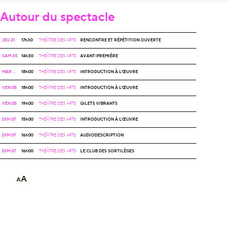
Autour du spectacle
JEU 21
17h30
THÉÂTRE DES ARTS
RENCONTRE ET RÉPÉTITION OUVERTE
SAM 30
14h30
THÉÂTRE DES ARTS
AVANT-PREMIÈRE
MAR 02
18h00
THÉÂTRE DES ARTS
INTRODUCTION À L'ŒUVRE
VEN 05
18h00
THÉÂTRE DES ARTS
INTRODUCTION À L'ŒUVRE
VEN 05
19h00
THÉÂTRE DES ARTS
GILETS VIBRANTS
DIM 07
15h00
THÉÂTRE DES ARTS
INTRODUCTION À L'ŒUVRE
DIM 07
16h00
THÉÂTRE DES ARTS
AUDIODESCRIPTION
DIM 07
16h00
THÉÂTRE DES ARTS
LE CLUB DES SORTILÈGES
A
A