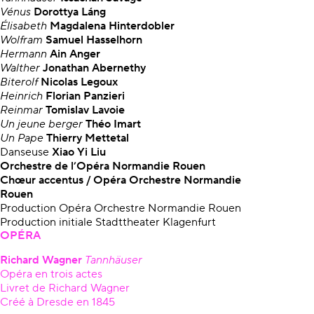
Vénus
Dorottya Láng
Élisabeth
Magdalena Hinterdobler
Wolfram
Samuel Hasselhorn
Hermann
Ain Anger
Walther
Jonathan Abernethy
Biterolf
Nicolas Legoux
Heinrich
Florian Panzieri
Reinmar
Tomislav Lavoie
Un jeune berger
Théo Imart
Un Pape
Thierry Mettetal
Danseuse
Xiao Yi Liu
Orchestre de l’Opéra Normandie Rouen
Chœur accentus
/
Opéra
Orchestre Normandie
Rouen
Production Opéra Orchestre Normandie Rouen
Production initiale Stadttheater Klagenfurt
OPÉRA
Richard Wagner
Tannhäuser
Opéra en trois actes
Livret de Richard Wagner
Créé à Dresde en 1845