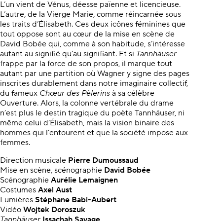
L’un vient de Vénus, déesse païenne et licencieuse.
L’autre, de la Vierge Marie, comme réincarnée sous
les traits d’Élisabeth. Ces deux icônes féminines que
tout oppose sont au cœur de la mise en scène de
David Bobée qui, comme à son habitude, s’intéresse
autant au signifié qu’au signifiant. Et si
Tannhäuser
frappe par la force de son propos, il marque tout
autant par une partition où Wagner y signe des pages
inscrites durablement dans notre imaginaire collectif,
du fameux
Chœur des Pèlerins
à sa célèbre
Ouverture. Alors, la colonne vertébrale du drame
n’est plus le destin tragique du poète Tannhäuser, ni
même celui d’Élisabeth, mais la vision binaire des
hommes qui l’entourent et que la société impose aux
femmes.
Direction musicale
Pierre Dumoussaud
Mise en scène, scénographie
David Bobée
Scénographie
Aurélie Lemaignen
Costumes
Axel Aust
Lumières
Stéphane Babi-Aubert
Vidéo
Wojtek Doroszuk
Tannhäuser
Issachah Savage