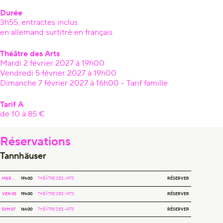
Durée
3h55, entractes inclus
en allemand surtitré en français
Théâtre des Arts
Mardi 2 février 2027 à 19h00
Vendredi 5 février 2027 à 19h00
Dimanche 7 février 2027 à 16h00 - Tarif famille
Tarif A
de 10 à 85 €
Réservations
Tannhäuser
TANNHÄUSER
RÉSERVER
MAR 02
19h00
THÉÂTRE DES ARTS
TANNHÄUSER
RÉSERVER
VEN 05
19h00
THÉÂTRE DES ARTS
TANNHÄUSER
RÉSERVER
DIM 07
16h00
THÉÂTRE DES ARTS