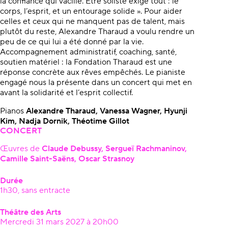
la confiance qui vacille. Être soliste exige tout : le
corps, l’esprit, et un entourage solide ». Pour aider
celles et ceux qui ne manquent pas de talent, mais
plutôt du reste, Alexandre Tharaud a voulu rendre un
peu de ce qui lui a été donné par la vie.
Accompagnement administratif, coaching, santé,
soutien matériel : la Fondation Tharaud est une
réponse concrète aux rêves empêchés. Le pianiste
engagé nous la présente dans un concert qui met en
avant la solidarité et l’esprit collectif.
Pianos
Alexandre Tharaud, Vanessa Wagner, Hyunji
Kim,
Nadja Dornik, Théotime Gillot
CONCERT
Œuvres de
Claude Debussy, Sergueï Rachmaninov,
Camille Saint-Saëns, Oscar Strasnoy
Durée
1h30, sans entracte
Théâtre des Arts
Mercredi 31 mars 2027 à 20h00