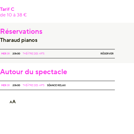
Tarif C
de 10 à 38 €
Réservations
Tharaud pianos
THARAUD PIANOS
RÉSERVER
MER 31
20h00
THÉÂTRE DES ARTS
Autour du spectacle
MER 31
20h00
THÉÂTRE DES ARTS
SÉANCE RELAX
A
A